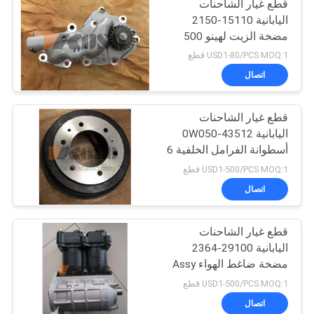
قطع غيار الشاحنات
اليابانية 15110-2150
مضخة الزيت لهينو 500
رينجر J08C / J08E
USD1-80/PCS MOQ:1 قطع
اتصال
قطع غيار الشاحنات
اليابانية 43512-0W050
أسطوانة الفرامل الخلفية 6
ثقوب لـ HINO 300 Dutro
USD1-500/PCS MOQ:1 قطع
N04C / N04CT
اتصال
قطع غيار الشاحنات
اليابانية 29100-2364
مضخة ضاغط الهواء Assy
لعلامة HINO 500 RANGER
USD1-500/PCS MOQ:1 قطع
J08CT / J08C L HNTC
اتصال