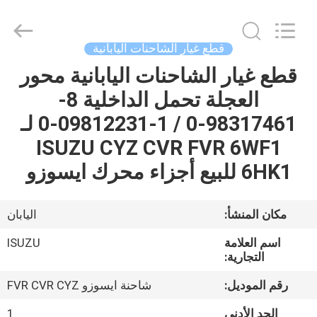
Guangzhou
Shunzheng
Technology
Co.,
Ltd.
قطع غيار الشاحنات اليابانية
All
Rights
قطع غيار الشاحنات اليابانية محور
الصفحة
Reserved.
العجلة تحمل الداخلية 8-
الرئيسية
98317461-0 / 1-09812231-0 لـ
منتجات
ISUZU CYZ CVR FVR 6WF1
6HK1 للبيع أجزاء محرك ايسوزو
معلومات
عنا
مكان المنشأ:
اليابان
اسم العلامة
ISUZU
جولة
التجارية:
في
رقم الموديل:
شاحنة ايسوزو FVR CVR CYZ
المعمل
الحد الأدنى
1