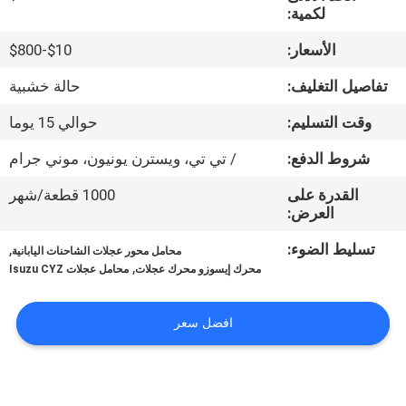
لكمية:
مراقبة
الأسعار:
$10-$800
الجودة
تفاصيل التغليف:
حالة خشبية
وقت التسليم:
حوالي 15 يوما
اتصل
بنا
شروط الدفع:
/ تي تي، ويسترن يونيون، موني جرام
القدرة على
1000 قطعة/شهر
العرض:
أخبار
تسليط الضوء:
,
محامل محور عجلات الشاحنات اليابانية
,
محرك إيسوزو محرك عجلات
محامل عجلات Isuzu CYZ
اطلب
اقتباس
افضل سعر
خريطة
الموقع