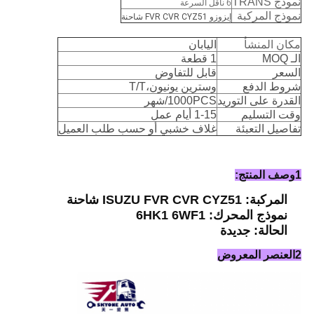
نموذج TRANS
6 ناقل السرعة
نموذج المركبة
إيزوزو FVR CVR CYZ51 شاحنة
مكان المنشأ
اليابان
الـ MOQ
1 قطعة
السعر
قابل للتفاوض
شروط الدفع
وسترين يونيون،T/T
القدرة على التوريد
1000PCS/شهر
وقت التسليم
1-15 أيام عمل
تفاصيل التعبئة
غلاف خشبي أو حسب طلب العميل
1وصف المنتج:
المركبة: ISUZU FVR CVR CYZ51 شاحنة
نموذج المحرك: 6HK1 6WF1
الحالة: جديدة
2العنصر المعروض