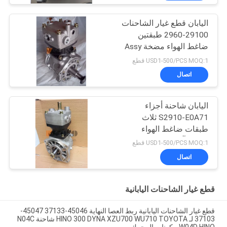
اليابان قطع غيار الشاحنات
29100-2960 طبقتين
ضاغط الهواء مضخة Assy
ل HINO 700 Profia E13C
USD1-500/PCS MOQ:1 قطع
HNTC العلامة التجارية
اتصال
اليابان شاحنة أجزاء
S2910-E0A71 ثلاث
طبقات ضاغط الهواء
مضخة آسى ل هينو 700
USD1-500/PCS MOQ:1 قطع
بروفيا E13C HNTC العلامة
اتصال
التجارية
قطع غيار الشاحنات اليابانية
قطع غيار الشاحنات اليابانية ربط العصا النهاية 45046-37133 45047-
37103 لـ HINO 300 DYNA XZU700 WU710 TOYOTA شاحنة N04C