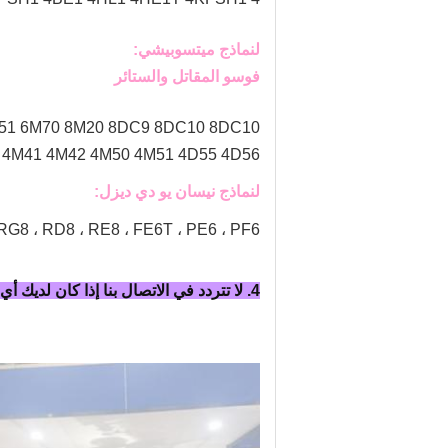
لنماذج ميتسوبيشي:
فوسو المقاتل والستائر
 6M51 6M70 8M20 8DC9 8DC10 8DC10
M40 4M41 4M42 4M50 4M51 4D55 4D56
لنماذج نيسان يو دي ديزل:
 / RG8 ، RD8 ، RE8 ، FE6T ، PE6 ، PF6
4. لا تتردد في الاتصال بنا إذا كان لديك أي استفسار.