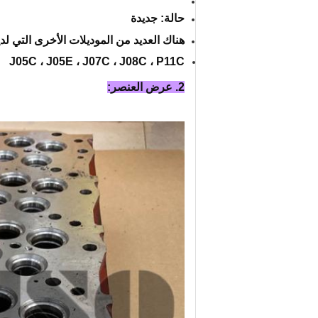
حالة: جديدة
هناك العديد من الموديلات الأخرى التي لدي
J05C ، J05E ، J07C ، J08C ، P11C
2. عرض العنصر: