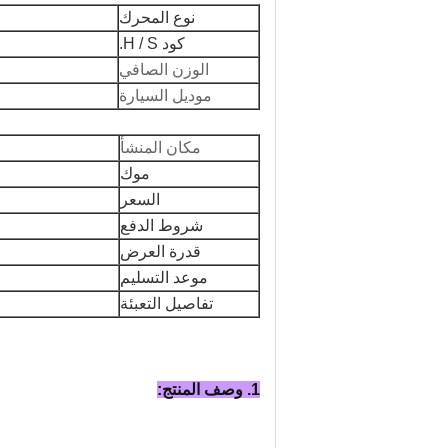
نوع المحرك
كود H / S.
الوزن الصافي
موديل السيارة
مكان المنشأ
موك
السعر
شروط الدفع
قدرة العرض
موعد التسليم
تفاصيل التعبئة
1. وصف المنتج: