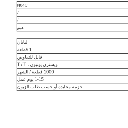
N04C
/
/
هينو
اليابان
1 قطعة
قابل للتفاوض
ويسترن يونيون ، T / T
1000 قطعة / الشهر
1-15 يوم عمل
حزمة محايدة أو حسب طلب الزبون