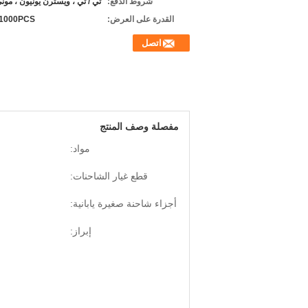
شروط الدفع:
تي / تي ، ويسترن يونيون ، مون
القدرة على العرض:
1000PCS / شهر
اتصل
مفصلة وصف المنتج
مواد:
قطع غيار الشاحنات:
أجزاء شاحنة صغيرة يابانية:
إبراز: