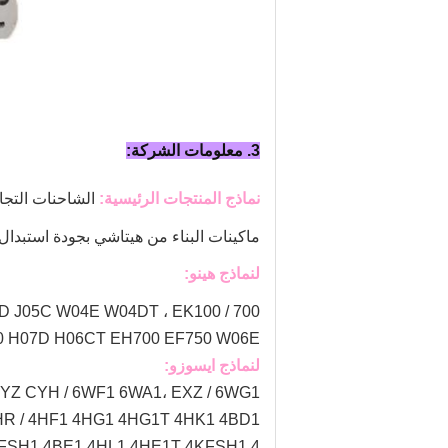
3. معلومات الشركة:
نماذج المنتجات الرئيسية:
الشاحنات التجار
ماكينات البناء من هيتاشي بجودة استبدال
لنماذج هينو:
EK100
700 / E13C F17C F17E F20C F21C K13C K13D ، 500 / J08E J08C J08 P11C ، 300 / N04CT J05E J05D J05C W04E W04DT ،
D100 H07D H06CT EH700 EF750 W06E
لنماذج ايسوزو:
YZ CYH / 6WF1 6WA1، EXZ / 6WG1
HR / 4HF1 4HG1 4HG1T 4HK1 4BD1
4KFSH1 4BE1 4HL1 4HE1T 4KFSH1 4