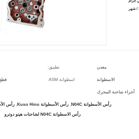
ي جرام
معدن
تطبيق:
الاسطوانة
اسطوانة ASM:
قطع 
أجزاء شاحنة المحرك
رأس الأسطوانة N04C
,
رأس الأسطوانة Kuso Hino
,
رأس الأسطو
رأس الاسطوانة N04C لشاحنات هينو دوترو