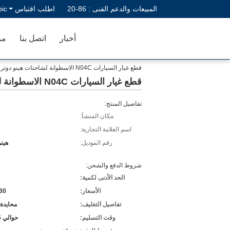
المبيعات والدعم الفنى :
86-20
اطلب اقتباس
bic
أخبار
اتصل بنا
مر
قطع غيار السيارات N04C الاسطوانة لشاحنات هينو دوترو
قطع غيار السيارات N04C الاسطوانة لشاحنات هينو دوترو
تفاصيل المنتج:
مكان المنشأ:
اسم العلامة التجارية:
رقم الموديل:
هينو
شروط الدفع والشحن:
الحد الأدنى لكمية:
الأسعار:
30
تفاصيل التغليف:
محايدة 
وقت التسليم:
حوالي 15 يومًا