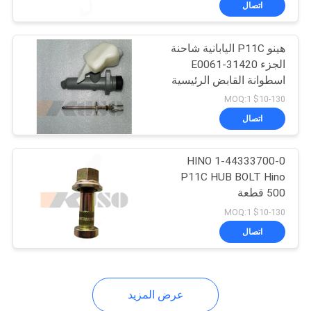
اتصال
28
قطع غيار ايسوزو
هينو P11C اليابانية شاحنة
الفرامل
الجزء 31420-E0061
اسطوانة القابض الرئيسية
$10-130 MOQ:1
اتصال
8
1-44333700-0 HINO
P11C HUB BOLT Hino
500 قطعة
أجزاء الجسم ايسوزو
$10-130 MOQ:1
اتصال
عرض المزيد
21