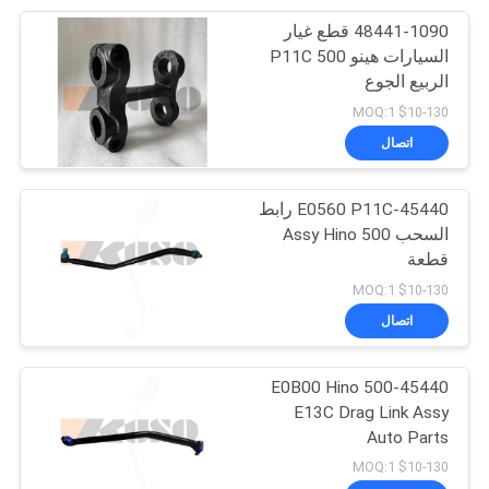
48441-1090 قطع غيار
17
السيارات هينو 500 P11C
الربيع الجوع
أجزاء الجسم هينو
$10-130 MOQ:1
اتصال
45440-E0560 P11C رابط
السحب Assy Hino 500
قطعة
62
$10-130 MOQ:1
اتصال
أجزاء محرك ايسوزو
45440-E0B00 Hino 500
E13C Drag Link Assy
Auto Parts
$10-130 MOQ:1