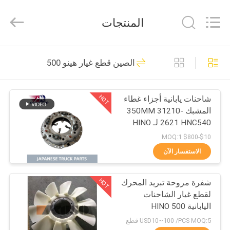
Guangzhou
Shunzheng
Technology
المنتجات
Co.,
Ltd.
All
Rights
الصفحة
Reserved.
190
الصين قطع غيار هينو 500
الرئيسية
قطع غيار الشاحنات
اليابانية
HOT
شاحنات يابانية أجزاء غطاء
منتجات
المشبك 350MM 31210-
2621 HNC540 لـ HINO
معلومات
500 RANGER شاحنة
$10-$800 MOQ:1
J08C J08CT للبيع
عنا
الاستفسار الآن
58
قطع غيار الشاحنات ما
HOT
شفرة مروحة تبريد المحرك
جولة
لقطع غيار الشاحنات
في
بعد البيع
اليابانية HINO 500
RANGER J08E EURO 4
المعمل
USD10~100 /PCS MOQ:5 قطع