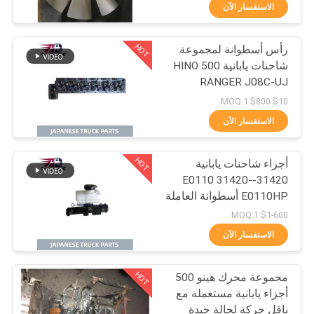
10 شفرات
الاستفسار الآن
مراقبة
HOT
رأس أسطوانة لمجموعة
الجودة
32
شاحنات يابانية HINO 500
RANGER J08C-UJ
قطع غيار الشاحنات
اتصل
J08CT OEM 11101-
$10-$800 MOQ:1
E0541
بنا
الاستفسار الآن
HOT
أجزاء شاحنات يابانية
أخبار
31420-E0110 31420-
E0110HP أسطوانة العاملة
130
اطلب
للمشبك لـ HINO 500 J08E
$1-600 MOQ:1
اقتباس
الاستفسار الآن
قطع غيار هينو 700
HOT
مجموعة محرك هينو 500
خريطة
أجزاء يابانية مستعملة مع
الموقع
ناقل حركة لحالة جيدة