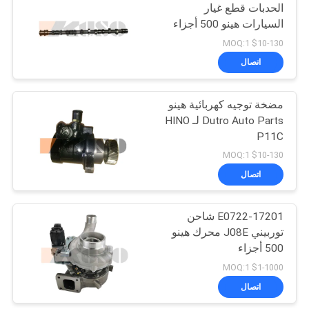
الحدبات قطع غيار
السيارات هينو 500 أجزاء
73
$10-130 MOQ:1
اتصال
أجزاء محرك هينو
مضخة توجيه كهربائية هينو
Dutro Auto Parts لـ HINO
P11C
$10-130 MOQ:1
اتصال
22
17201-E0722 شاحن
أجزاء الفرامل هينو
توربيني J08E محرك هينو
500 أجزاء
$1-1000 MOQ:1
اتصال