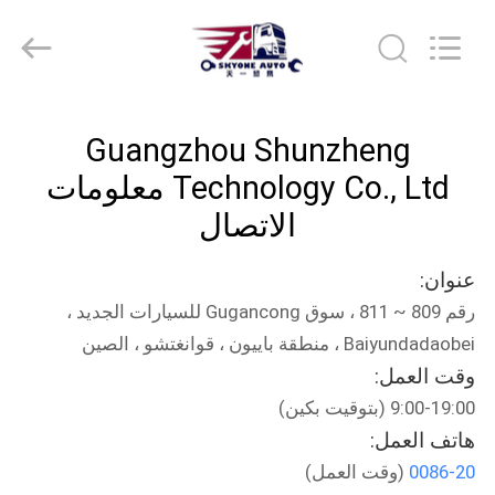
Guangzhou
Shunzheng
Technology
Co.,
Ltd.
All
Rights
الصفحة
Reserved.
Guangzhou Shunzheng
الرئيسية
Technology Co., Ltd معلومات
منتجات
الاتصال
عنوان:
معلومات
رقم 809 ~ 811 ، سوق Gugancong للسيارات الجديد ،
عنا
Baiyundadaobei ، منطقة باييون ، قوانغتشو ، الصين
وقت العمل:
جولة
9:00-19:00 (بتوقيت بكين)
في
هاتف العمل:
المعمل
0086-20
(وقت العمل)