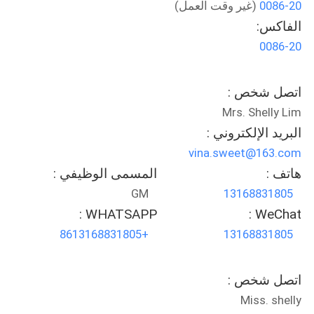
0086-20
(غير وقت العمل)
الفاكس:
مراقبة
0086-20
الجودة
اتصل شخص :
اتصل
Mrs. Shelly Lim
بنا
البريد الإلكتروني :
vina.sweet@163.com
أخبار
هاتف :
المسمى الوظيفي :
GM
13168831805
اطلب
WHATSAPP :
WeChat :
+8613168831805
13168831805
اقتباس
اتصل شخص :
خريطة
Miss. shelly
الموقع