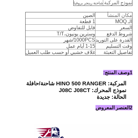
نموذج المركبة
شاحنة رينجر بروفيا
مكان المنشأ
الصين
الـ MOQ
1 قطعة
السعر
قابل للتفاوض
شروط الدفع
وسترين يونيون،T/T
القدرة على التوريد
1000PCS/شهر
وقت التسليم
1-15 أيام عمل
تفاصيل التعبئة
غلاف خشبي أو حسب طلب العميل
1وصف المنتج:
المركبة: HINO 500 RANGER شاحنة/حافلة
نموذج المحرك: J08C J08CT
الحالة: جديدة
2العنصر المعروض