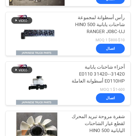
رأس أسطوانة لمجموعة
شاحنات يابانية HINO 500
RANGER J08C-UJ
J08CT OEM 11101-
$10-$800 MOQ:1
E0541
اتصال
أجزاء شاحنات يابانية
31420-E0110 31420-
E0110HP أسطوانة العاملة
للمشبك لـ HINO 500 J08E
$1-600 MOQ:1
اتصال
شفرة مروحة تبريد المحرك
لقطع غيار الشاحنات
اليابانية HINO 500