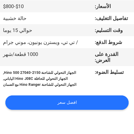
الأسعار:
$10-$800
مراقبة
تفاصيل التغليف:
حالة خشبية
الجودة
وقت التسليم:
حوالي 15 يوما
اتصل
شروط الدفع:
/ تي تي، ويسترن يونيون، موني جرام
بنا
القدرة على
1000 قطعة/شهر
العرض:
أخبار
تسليط الضوء:
,
الجهاز التحولي للشاحنة Hino 500 27040-2150
,
الجهاز التحولي للحافلة Hino J08C الياباني
الجهاز التحولي للشاحنة Hino Ranger مع الضمان
اطلب
اقتباس
افضل سعر
خريطة
الموقع