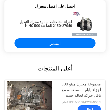
احصل على افضل سعر ل
أجزاء الشاحنات اليابانية محرك التبديل
27040-2150 للشاحنة HINO 500
RANGER J08C J08CT HINO
MOTOR PARTS
استمر
أعلى المنتجات
مجموعة محرك هينو 500
أجزاء يابانية مستعملة مع
ناقل حركة لحالة جيدة
HINO 500 Range J08CT
USD1-5000/PCS MOQ:1 قطع
اتصال