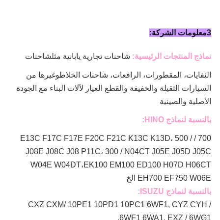
3معلومات الشركة:
نماذج المنتجات الرئيسية:
شاحنات تجارية يابانية مثل
شاحنات
النفايات، المقطورات، الرافعات، شاحنات الخلاط
وغيرها من
السيارات الثقيلة والخفيفة والقطع الغيار لآلات البناء مع الجودة
الأصلية والصينية
بالنسبة لنماذج HINO:
700 / E13C F17C F17E F20C F21C K13C K13D، 500 /
J08E J08C J08 P11C، 300 / N04CT J05E J05D J05C
W04E W04DT،
EK100 EM100 ED100 H07D H06CT
EH700 EF750 W06E الخ
بالنسبة لنماذج ISUZU:
CXZ CXM/ 10PE1 10PD1 10PC1 6WF1, CYZ CYH /
6WF1 6WA1, EXZ / 6WG1,