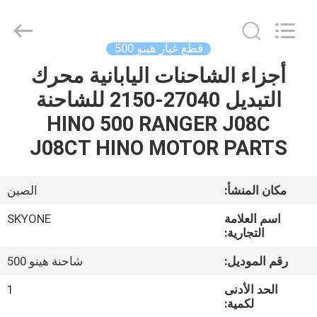
Guangzhou
Shunzheng
Technology
Co.,
Ltd.
قطع غيار هينو 500
All
Rights
أجزاء الشاحنات اليابانية محرك
الصفحة
Reserved.
التبديل 27040-2150 للشاحنة
الرئيسية
HINO 500 RANGER J08C
منتجات
J08CT HINO MOTOR PARTS
معلومات
مكان المنشأ:
الصين
عنا
اسم العلامة
SKYONE
التجارية:
جولة
رقم الموديل:
شاحنة هينو 500
في
الحد الأدنى
1
المعمل
لكمية: