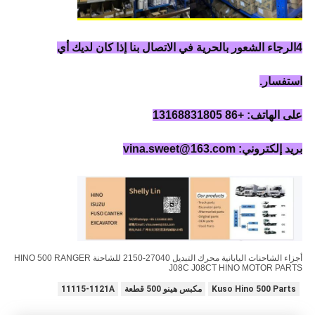
4الرجاء الشعور بالحرية في الاتصال بنا إذا كان لديك أي
استفسار.
على الهاتف: +86 13168831805
بريد إلكتروني: vina.sweet@163.com
أجزاء الشاحنات اليابانية محرك التبديل 27040-2150 للشاحنة HINO 500 RANGER
J08C J08CT HINO MOTOR PARTS
Kuso Hino 500 Parts
مكبس هينو 500 قطعة
11115-1121A