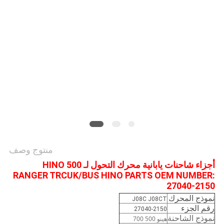
PRIVACY
POLICY
منتوج وصف
أجزاء شاحنات يابانية محرك التحول لـ HINO 500
RANGER TRCUK/BUS HINO PARTS OEM NUMBER:
27040-2150
نموذج المحرك
J08C J08CT
رقم الجزء
27040-2150
نموذج الشاحنة
هينو 500 700