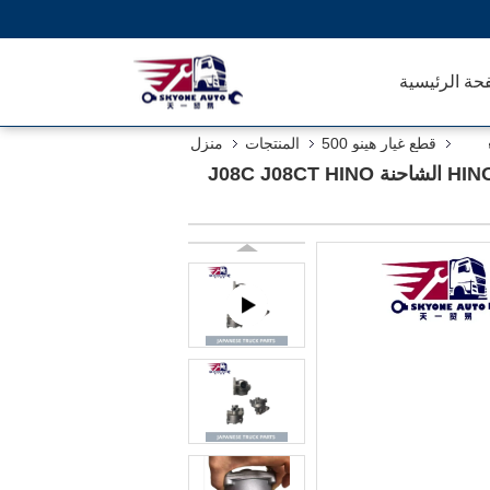
حة الرئيسية
قطع غيار هينو 500
المنتجات
منزل
قطاعات الشاحنات اليابانية صمام رلاي الفرامل 44540-1870 44540-1860 لشركة HINO 500 RANGER الشاحنة J08C J08CT HINO