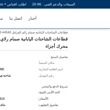
المبيعات والدعم الفنى :
86-20
اطلب اقتباس
bic
أخبار
اتصل بنا
مر
قطاعات الشاحنات اليابانية صمام رلاي الفرامل 44540-1870 44540-1860 لشركة HINO 500 RANGER الشاحنة J08C J08CT HINO محرك أجزاء
محرك أجزاء
تفاصيل المنتج:
مكان المنشأ:
اسم العلامة التجارية:
NE
رقم الموديل:
شاحنة هينو 
شروط الدفع والشحن:
الحد الأدنى لكمية:
الأسعار:
$10-$800
تفاصيل التغليف:
حالة