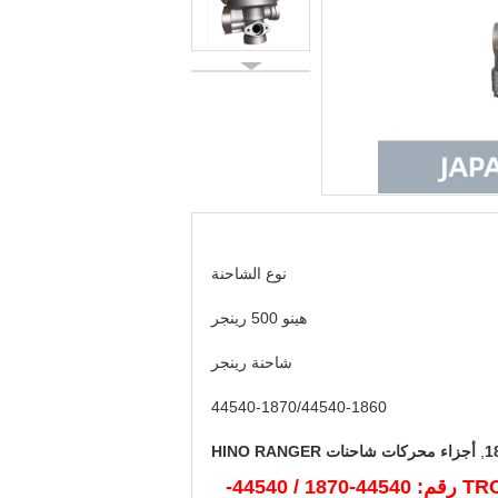
نوع الشاحنة
هينو 500 رينجر
شاحنة رينجر
44540-1870/44540-1860
,
أجزاء محركات شاحنات HINO RANGER
قطع غيار الشاحنات اليابانية صمام تتابع الفرامل لهينو 500 رينجر TRCUK / BUS HINO PARTS OEM رقم: 44540-1870 / 44540-