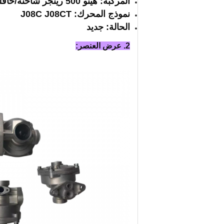
المركبة: هينو 500 رينجر شاحنة/حافلة
نموذج المحرك: J08C J08CT
الحالة: جديد
2. عرض العنصر: