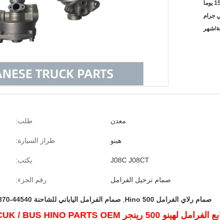
ي جرام
معدن
طلب:
هينو
طراز السيارة:
J08C J08CT
يكتب:
صمام ترحيل الفرامل
رقم الجزء:
صمام رلاي الفرامل Hino 500
,
صمام الفرامل الياباني للشاحنة 44540-1870