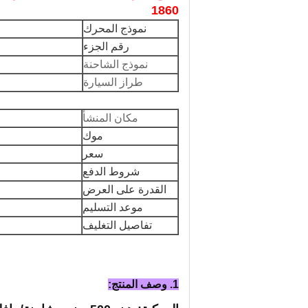
1860
نموذج المحرك
رقم الجزء
نموذج الشاحنة
طراز السيارة
مكان المنشأ
موك
سعر
شروط الدفع
القدرة على العرض
موعد التسليم
تفاصيل التغليف
1. وصف المنتج: