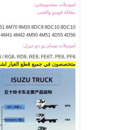
لموديلات ميتسوبيشي:
مقاتلة فوسو والخبب
 6M51 6M70 8M20 8DC9 8DC10 8DC10
M40 4M41 4M42 4M50 4M51 4D55 4D56
لموديلات نيسان يو دي ديزل:
536 / RG8، RD8، RE8، FE6T، PE6، PF6
متخصصون في جميع قطع الغيار لشاح