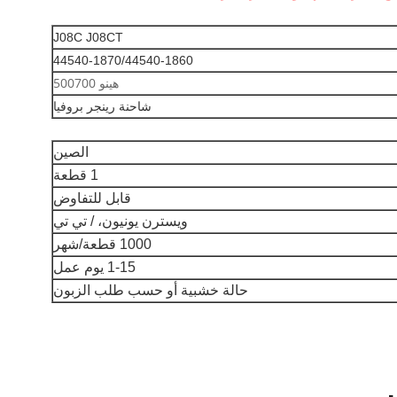
J08C J08CT
44540-1870/44540-1860
هينو 500700
شاحنة رينجر بروفيا
الصين
1 قطعة
قابل للتفاوض
ويسترن يونيون، / تي تي
1000 قطعة/شهر
1-15 يوم عمل
حالة خشبية أو حسب طلب الزبون