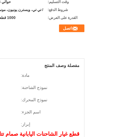
وقت التسليم:
حوالي 15 يوما
شروط الدفع:
/ تي تي، ويسترن يونيون، مون
القدرة على العرض:
1000 قطعة/شهر
اتصل
مفصلة وصف المنتج
مادة:
نموذج الشاحنة:
نموذج المحرك:
اسم الجزء:
إبراز: