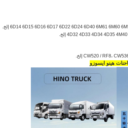
6D14 6D15 6D16 6D17 6D22 6D24 6D40 6M61 6M60 إلخ.
4D32 4D33 4D34 4D35 4 إلخ.
CW520 / RF8، CW إلخ.
نات هينو ايسوزو