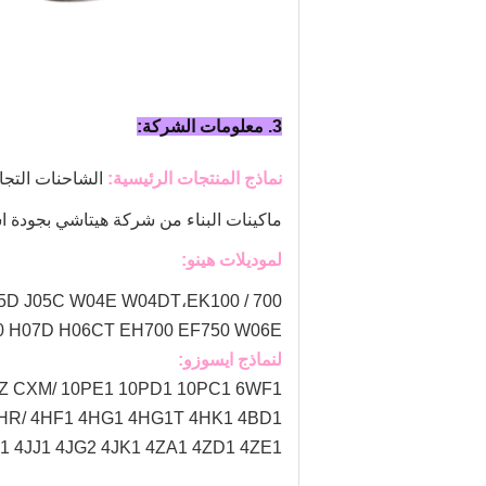
3. معلومات الشركة:
نماذج المنتجات الرئيسية:
الشاحنات التجاري
ماكينات البناء من شركة هيتاشي بجودة ا
لموديلات هينو:
EK100
700 / E13C F17C F17E F20C F21C K13C K13D، 500 / J08E J08C J08 P11C، 300 / N04CT J05E J05D J05C W04E W04DT،
D100 H07D H06CT EH700 EF750 W06E
لنماذج ايسوزو:
CXZ CXM/ 10PE1 10PD1 10PC1 6WF1، سيز سيه /  6WA1، EXZ / 6WG1
NHR/ 4HF1 4HG1 4HG1T 4HK1 4BD1
A1 4JJ1 4JG2 4JK1 4ZA1 4ZD1 4ZE1