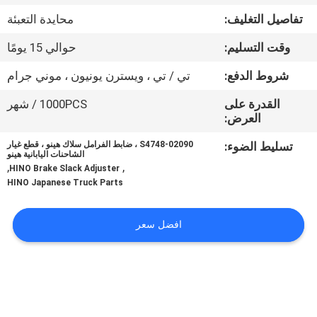
تفاصيل التغليف:
محايدة التعبئة
مراقبة
وقت التسليم:
حوالي 15 يومًا
الجودة
شروط الدفع:
تي / تي ، ويسترن يونيون ، موني جرام
اتصل
القدرة على
1000PCS / شهر
العرض:
بنا
تسليط الضوء:
S4748-02090 ، ضابط الفرامل سلاك هينو ، قطع غيار
الشاحنات اليابانية هينو
,
,
أخبار
HINO Brake Slack Adjuster
HINO Japanese Truck Parts
اطلب
افضل سعر
اقتباس
خريطة
الموقع