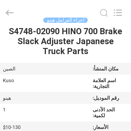
Guangzhou
Shunzheng
Technology
Co.,
Ltd.
أجزاء الفرامل هينو
All
Rights
S4748-02090 HINO 700 Brake
الصفحة
Reserved.
Slack Adjuster Japanese
الرئيسية
Truck Parts
منتجات
مكان المنشأ:
الصين
معلومات
اسم العلامة
Kuso
عنا
التجارية:
رقم الموديل:
هينو
جولة
الحد الأدنى
1
في
لكمية:
المعمل
الأسعار:
$10-130