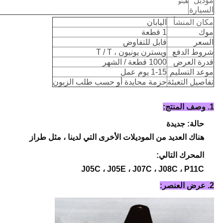
موديل
هينو
السيارة
مكان المنشأ
اليابان
موك
1 قطعة
السعر
قابل للتفاوض
شروط الدفع
ويسترن يونيون ، T / T
قدرة العرض
1000 قطعة / الشهر
موعد التسليم
1-15 يوم عمل
تفاصيل التعبئة
حزمة محايدة أو حسب طلب الزبون
1. وصف المنتج:
حالة: جديدة
هناك العديد من الموديلات الأخرى التي لدينا ، مثل طراز
المحرك التالي:
J05C ، J05E ، J07C ، J08C ، P11C
2. عرض العنصر: