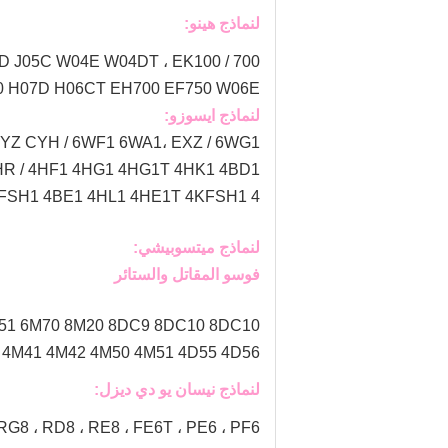
لنماذج هينو:
EK100
700 / E13C F17C F17E F20C F21C K13C K13D ، 500 / J08E J08C J08 P11C ، 300 / N04CT J05E J05D J05C W04E W04DT ،
D100 H07D H06CT EH700 EF750 W06E
لنماذج ايسوزو:
YZ CYH / 6WF1 6WA1، EXZ / 6WG1
HR / 4HF1 4HG1 4HG1T 4HK1 4BD1
4KFSH1 4BE1 4HL1 4HE1T 4KFSH1 4
لنماذج ميتسوبيشي:
فوسو المقاتل والستائر
 6M51 6M70 8M20 8DC9 8DC10 8DC10
M40 4M41 4M42 4M50 4M51 4D55 4D56
لنماذج نيسان يو دي ديزل:
 / RG8 ، RD8 ، RE8 ، FE6T ، PE6 ، PF6