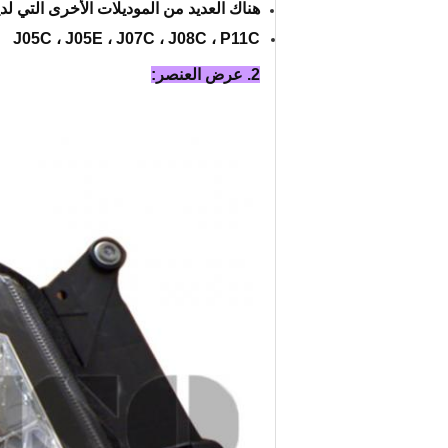
هناك العديد من الموديلات الأخرى التي لدي
J05C ، J05E ، J07C ، J08C ، P11C
2. عرض العنصر: