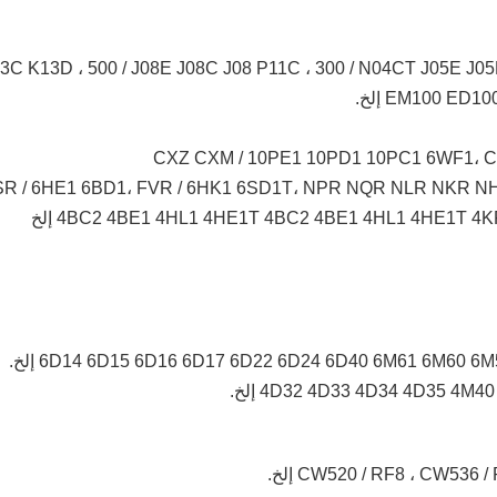
EM100 E إلخ.
CXZ CXM / 10PE1 10PD1 10PC1 6WF1، C
SR / 6HE1 6BD1، FVR / 6HK1 6SD1T، NPR NQR NLR NKR N
4BC2 4BE1 4HL1 4HE1T 4BC2 4BE1 4HL1 4HE1T  إلخ
6D14 6D15 6D16 6D17 6D22 6D24 6D40 6M61 6M60 إلخ.
4D32 4D33 4D34 4D35 4 إلخ.
CW520 / RF8 ، CW536 إلخ.