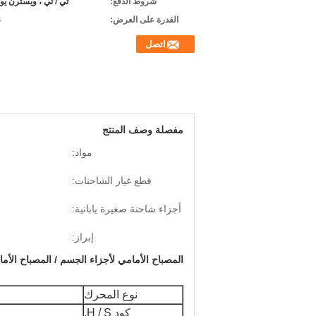
شروط الدفع:
تي / تي ، ويسترن يو
القدرة على العرض:
S
اتصل
مفصلة وصف المنتج
مواد:
قطع غيار الشاحنات:
أجزاء شاحنة صغيرة يابانية:
إبراز:
المصباح الأمامي لأجزاء الجسم / المصباح الأمامي لـ R / 600P 4JG2 / 4BE1 / 4BG1 / 4KH1 OEM 8-97369570-1 (8973695701
نوع المحرك
كود H / S.