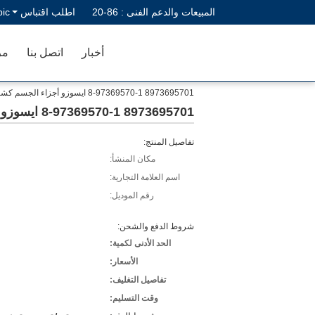
المبيعات والدعم الفنى :
86-20
اطلب اقتباس
bic
أخبار
اتصل بنا
مر
8973695701 8-97369570-1 ايسوزو أجزاء الجسم كشافات ل Isuzu NPR
8973695701 8-97369570-1 ايسوزو أجزاء الجسم كشافات ل Isuzu NPR
تفاصيل المنتج:
مكان المنشأ:
اسم العلامة التجارية:
رقم الموديل:
شروط الدفع والشحن:
الحد الأدنى لكمية:
الأسعار:
تفاصيل التغليف:
وقت التسليم: