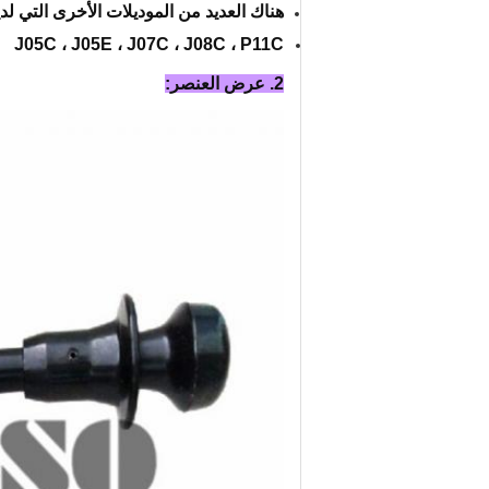
هناك العديد من الموديلات الأخرى التي لدي
J05C ، J05E ، J07C ، J08C ، P11C
2. عرض العنصر: