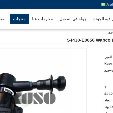
Ara
اقبة الجودة
جولة في المعمل
معلومات عنا
منتجات
الصف
S443
S4430-E0050 Wabco H
الصين
Kuso
يسوزو
1
$1-10
التعبئة