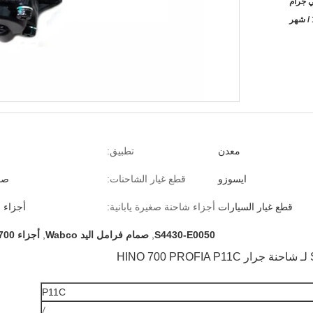
ي جرام
معدن
تطبيق:
ايسوزو
قطع غيار الشاحنات:
صم
قطع غيار السيارات
أجزاء شاحنة صغيرة يابانية:
أجزاء 
S4430-E0050
,
صمام فرامل اليد Wabco
,
أجزاء ISUZU Hino 700
P11C
/