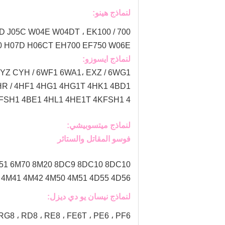
لنماذج هينو:
EK100
700 / E13C F17C F17E F20C F21C K13C K13D ، 500 / J08E J08C J08 P11C ، 300 / N04CT J05E J05D J05C W04E W04DT ،
D100 H07D H06CT EH700 EF750 W06E
لنماذج ايسوزو:
YZ CYH / 6WF1 6WA1، EXZ / 6WG1
HR / 4HF1 4HG1 4HG1T 4HK1 4BD1
4KFSH1 4BE1 4HL1 4HE1T 4KFSH1 4
لنماذج ميتسوبيشي:
فوسو المقاتل والستائر
 6M51 6M70 8M20 8DC9 8DC10 8DC10
M40 4M41 4M42 4M50 4M51 4D55 4D56
لنماذج نيسان يو دي ديزل:
 / RG8 ، RD8 ، RE8 ، FE6T ، PE6 ، PF6