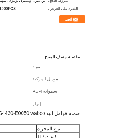
شروط الدفع:
تي / تي ، ويسترن يونيون ، مون
القدرة على العرض:
1000PCS / شهر
اتصل
مفصلة وصف المنتج
مواد:
موديل المركبة:
اسطوانة ASM:
إبراز:
صمام فرامل اليد S4430-E0050 wabco لـ شاحنة جرار HINO 700 PROFIA P11C
نوع المحرك
كود H / S.