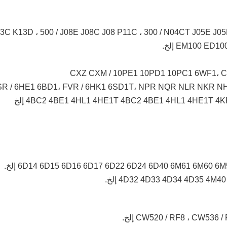
EM100 E إلخ.
CXZ CXM / 10PE1 10PD1 10PC1 6WF1، C
SR / 6HE1 6BD1، FVR / 6HK1 6SD1T، NPR NQR NLR NKR N
4BC2 4BE1 4HL1 4HE1T 4BC2 4BE1 4HL1 4HE1T  إلخ
6D14 6D15 6D16 6D17 6D22 6D24 6D40 6M61 6M60 إلخ.
4D32 4D33 4D34 4D35 4 إلخ.
CW520 / RF8 ، CW536 إلخ.