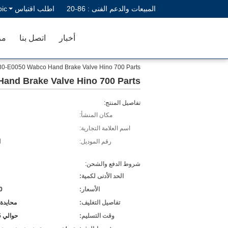
المبيعات والدعم الفنى :
86-20
اطلب اقتباس
bic
أخبار
اتصل بنا
مر
0-E0050 Wabco Hand Brake Valve Hino 700 Parts
and Brake Valve Hino 700 Parts
تفاصيل المنتج:
مكان المنشأ:
اسم العلامة التجارية:
رقم الموديل:
ا
شروط الدفع والشحن:
الحد الأدنى لكمية:
الأسعار:
0
تفاصيل التغليف:
محايدة 
وقت التسليم:
حوالي 15 يومًا