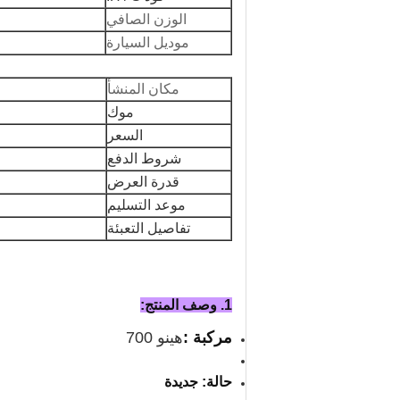
الوزن الصافي
موديل السيارة
مكان المنشأ
موك
السعر
شروط الدفع
قدرة العرض
موعد التسليم
تفاصيل التعبئة
1. وصف المنتج:
مركبة :
هينو 700
حالة: جديدة