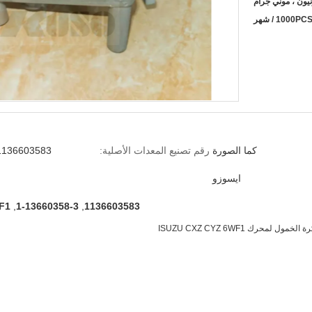
نيون ، موني جرام
1000PC / شهر
كما الصورة
رقم تصنيع المعدات الأصلية:
136603583 1-13660358-3
ايسوزو
1136603583
,
1-13660358-3
,
6WF1 بك