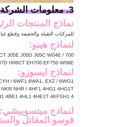
3. معلومات الشركة:
نماذج المنتجات الرئ
للمركبات الثقيلة والخفيفة وقطع غيا
لنماذج هينو:
N04CT J05E J05D J05C W04E
0 H07D H06CT EH700 EF750 W06E
لنماذج ايسوزو:
CYH / 6WF1 6WA1، EXZ / 6WG1
R NKR NHR / 4HF1 4HG1 4HG1T
SH1 4BE1 4HL1 4HE1T 4KFSH1 4
لنماذج ميتسوبيشي:
فوسو المقاتل والستا