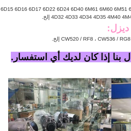
6D14 6D15 6D16 6D17 6D22 6D24 6D40 6M61 6M60 6M5 
4D32 4D33 4D34 4D35 4M40  إلخ.
ديزل:
CW520 / RF8 ، CW536 / RG إلخ.