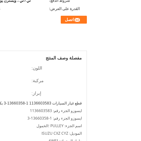
شروط الدفع:
تي / تي ، ويسترن يو
القدرة على العرض:
S
اتصل
مفصلة وصف المنتج
اللون:
مركبة:
إبراز:
قطع غيار السيارات 1136603583 1-13660358-3 بكرة الخمول لمحرك ISUZU CXZ CYZ 6WF1
ايسوزو الجزء رقم: 1136603583
ايسوزو الجزء رقم: 1-13660358-3
اسم الجزء: PULLEY ؛الخمول
الموديل: ISUZU CXZ CYZ
طراز المحرك: 6WF1