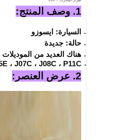
1. وصف المنتج:
السيارة: ايسوزو
حالة: جديدة
هناك العديد من الموديلات ا
5E ، J07C ، J08C ، P11C
2. عرض العنصر: