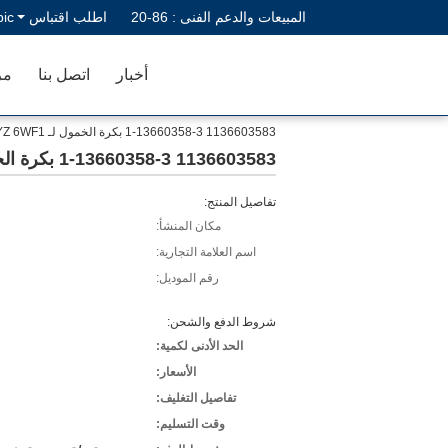
المبيعات والدعم الفنى :
86-20
اطلب اقتباس
bic
أخبار
اتصل بنا
مر
1136603583 1-13660358-3 بكرة الخمول لـ ISUZU CXZ CYZ 6WF1
1136603583 1-13660358-3 بكرة الخمول لـ ISUZU CXZ CYZ 6WF1
تفاصيل المنتج:
مكان المنشأ:
اسم العلامة التجارية:
رقم الموديل:
شروط الدفع والشحن:
الحد الأدنى لكمية:
الأسعار:
تفاصيل التغليف:
وقت التسليم: