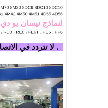
1 6M70 8M20 8DC9 8DC10 8DC10
4M41 4M42 4M50 4M51 4D55 4D56
لنماذج نيسان يو دي 
8 ، RD8 ، RE8 ، FE6T ، PE6 ، PF6
4. لا تتردد في الاتصال بنا إذا كان لديك أي استفسار.