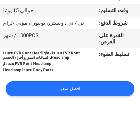
وقت التسليم:
حوالي 15 يومًا
مراقبة
شروط الدفع:
تي / تي ، ويسترن يونيون ، موني جرام
الجودة
القدرة على
1000PCS / شهر
العرض:
اتصل
تسليط الضوء:
Isuzu FVR Ront Headlight، Isuzu FVR Ront
بنا
Headlamp، كشافات ايسوزو أجزاء الجسم
,
,
Isuzu FVR Ront Headlamp
Headlamp Isuzu Body Parts
أخبار
افضل سعر
اطلب
اقتباس
خريطة
الموقع