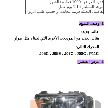
قدرة العرض
1000 قطعة / الشهر
موعد التسليم
1-15 يوم عمل
تفاصيل التعبئة
حزمة محايدة أو حسب طلب الزبون
1. وصف المنتج:
حالة: جديدة
هناك العديد من الموديلات الأخرى التي لدينا ، مثل طراز
المحرك التالي:
J05C ، J05E ، J07C ، J08C ، P11C
2. عرض العنصر: