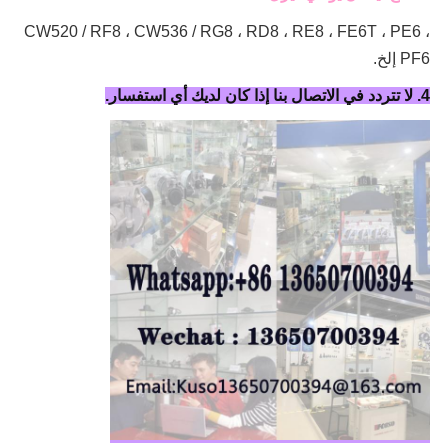
CW520 / RF8 ، CW536 / RG8 ، RD8 ، RE8 ، FE6T ، PE6 ،
PF6 إلخ.
4. لا تتردد في الاتصال بنا إذا كان لديك أي استفسار.