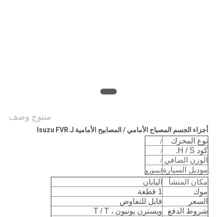
PRIVACY
POLICY
منتوج وصف
أجزاء الجسم المصباح الأمامي / المصابيح الأمامية لـ Isuzu FVR
نوع المحرك
/
كود H / S.
/
الوزن الصافي
/
موديل السيارة
ايسوزو
مكان المنشأ
اليابان
موك
1 قطعة
السعر
قابل للتفاوض
شروط الدفع
ويسترن يونيون ، T / T