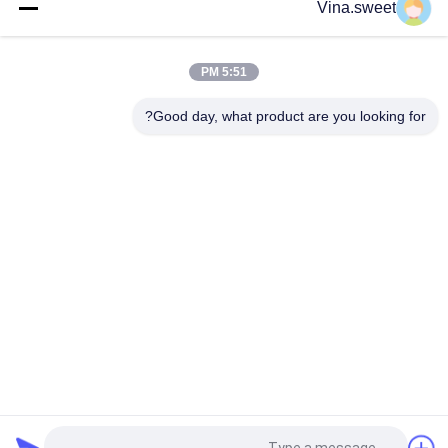
Vina.sweet
1-82210259-0 1-82210260-0 مصباح زاوية لـ ISUZU GIGA CXZ
CYZ CYH
5:51 PM
8973695701 8-97369570-1 ايسوزو أجزاء الجسم كشافات ل Isuzu
NPR
Good day, what product are you looking for?
فئات شعبية
جميع
قطع غيار الشاحنات ما 
قطع غيار الشاحنات 
بعد البيع
اليابانية
قطع غيار هينو 700
قطع غيار الشاحنات
هينو 300 قطعة
قطع غيار هينو 500
أجزاء الفرامل هينو
أجزاء محرك هينو