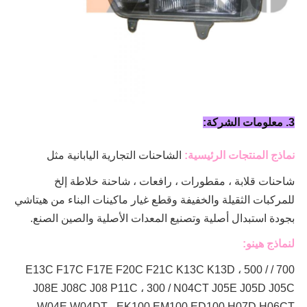
3. معلومات الشركة:
نماذج المنتجات الرئيسية:
الشاحنات التجارية اليابانية مثل
شاحنات قلابة ، مقطورات ، رافعات ، شاحنة خلاطة
إلخ
للمركبات الثقيلة والخفيفة وقطع غيار ماكينات البناء من هيتاشي
بجودة استبدال أصلية وتصنيع المعدات الأصلية والصين الصنع.
لنماذج هينو:
700 / E13C F17C F17E F20C F21C K13C K13D ، 500 /
J08E J08C J08 P11C ، 300 / N04CT J05E J05D J05C
W04E W04DT ،
EK100 EM100 ED100 H07D H06CT