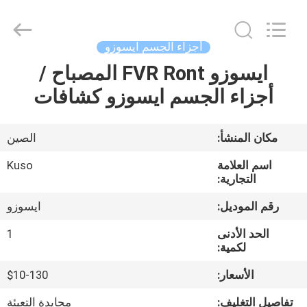
Guangzhou
Shunzheng
Technology
Co.,
Ltd.
أجزاء الجسم ايسوزو
All
Rights
ايسوزو FVR Ront المصباح /
الصفحة
Reserved.
أجزاء الجسم ايسوزو كشافات
الرئيسية
منتجات
مكان المنشأ:
الصين
اسم العلامة
Kuso
معلومات
التجارية:
عنا
رقم الموديل:
ايسوزو
الحد الأدنى
1
جولة
لكمية:
في
الأسعار:
$10-130
المعمل
تفاصيل التغليف:
محايدة التعبئة