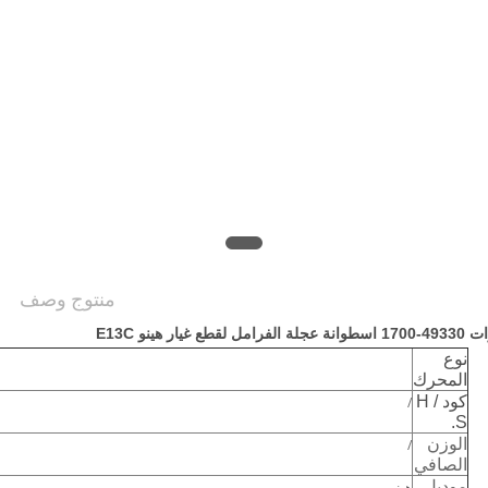
PRIVACY
POLICY
منتوج وصف
يار هينو E13C
نوع
المحرك
كود H /
/
S.
الوزن
/
الصافي
موديل