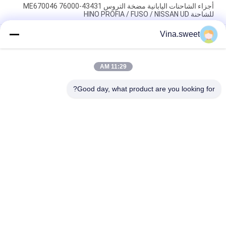
أجزاء الشاحنات اليابانية مضخة التروس 43431-76000 ME670046
للشاحنة HINO PROFIA / FUSO / NISSAN UD
Vina.sweet
أجزاء الشاحنات اليابانية صمام الفرامل 47160-3311 47160-3310
47160-3292 لشركة HINO 700 FM2P E13C E13CT HINO MOTOR
PARTS
11:29 AM
أجزاء الشاحنات اليابانية محور المحور RR 42311-37130 لـ HINO 300
DYNA TOYOTA W04D N04C
Good day, what product are you looking for?
فئات شعبية
جميع
قطع غيار الشاحنات ما 
قطع غيار الشاحنات 
بعد البيع
اليابانية
قطع غيار هينو 700
قطع غيار الشاحنات
هينو 300 قطعة
قطع غيار هينو 500