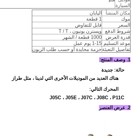
هينو
السيارة
مكان المنشأ
اليابان
موك
1 قطعة
السعر
قابل للتفاوض
شروط الدفع
ويسترن يونيون ، T / T
قدرة العرض
1000 قطعة / الشهر
موعد التسليم
1-15 يوم عمل
تفاصيل التعبئة
حزمة محايدة أو حسب طلب الزبون
1. وصف المنتج:
حالة: جديدة
هناك العديد من الموديلات الأخرى التي لدينا ، مثل طراز
المحرك التالي:
J05C ، J05E ، J07C ، J08C ، P11C
2. عرض العنصر