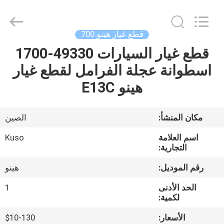
Guangzhou
Shunzheng
Technology
Co.,
Ltd.
قطع غيار هينو 700
All
Rights
قطع غيار السيارات 49330-1700
الصفحة
Reserved.
اسطوانة عجلة الفرامل لقطع غيار
الرئيسية
هينو E13C
منتجات
مكان المنشأ:
الصين
معلومات
اسم العلامة
Kuso
عنا
التجارية:
رقم الموديل:
هينو
جولة
الحد الأدنى
1
في
لكمية:
المعمل
الأسعار:
$10-130