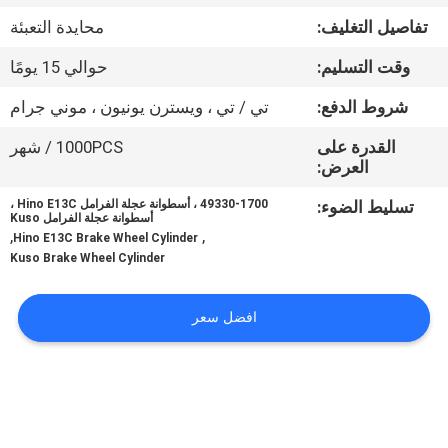
تفاصيل التغليف:
محايدة التعبئة
مراقبة
وقت التسليم:
حوالي 15 يومًا
الجودة
شروط الدفع:
تي / تي ، ويسترن يونيون ، موني جرام
اتصل
القدرة على
1000PCS / شهر
العرض:
بنا
تسليط الضوء:
49330-1700 ، أسطوانة عجلة الفرامل Hino E13C ،
أسطوانة عجلة الفرامل Kuso
,
,
أخبار
Hino E13C Brake Wheel Cylinder
Kuso Brake Wheel Cylinder
اطلب
افضل سعر
اقتباس
خريطة
الموقع