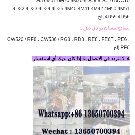
6M51 6M70 8M20 8DC9 8DC10 8DC10 إلخ.
4D32 4D33 4D34 4D35 4M40 4M41 4M42 4M50 4M51
4D55 4D56 إلخ.
لنماذج نيسان يو دي ديزل:
CW520 / RF8 ، CW536 / RG8 ، RD8 ، RE8 ، FE6T ، PE6 ،
PF6 إلخ.
4. لا تتردد في الاتصال بنا إذا كان لديك أي استفسار.