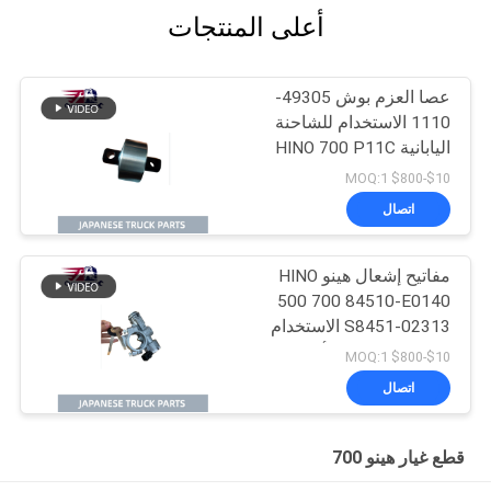
أعلى المنتجات
عصا العزم بوش 49305-
1110 الاستخدام للشاحنة
اليابانية HINO 700 P11C
$10-$800 MOQ:1
اتصال
مفاتيح إشعال هينو HINO
500 700 84510-E0140
S8451-02313 الاستخدام
للشاحنة اليابانية لأجزاء
$10-$800 MOQ:1
محرك هينو
اتصال
قطع غيار هينو 700