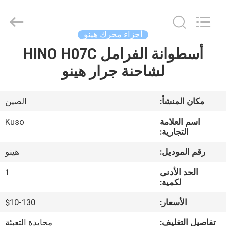
Guangzhou
Shunzheng
Technology
Co.,
Ltd.
أجزاء محرك هينو
All
Rights
أسطوانة الفرامل HINO H07C
الصفحة
Reserved.
لشاحنة جرار هينو
الرئيسية
منتجات
مكان المنشأ:
الصين
اسم العلامة
Kuso
معلومات
التجارية:
عنا
رقم الموديل:
هينو
الحد الأدنى
1
جولة
لكمية:
في
الأسعار:
$10-130
المعمل
تفاصيل التغليف:
محايدة التعبئة