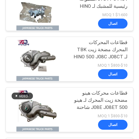
رئيسية للمشبك لـ HINO
300 N04C
$1-600 MOQ:1
اتصال
قطاعات المحركات
المحرك مضخة زيت TBK
لـ HINO 500 J08C J08CT
شاحنة رينجر OEM رقم
$10-$800 MOQ:1
L260-0080S
اتصال
قطاعات محركات هينو
مضخة زيت المحرك لـ هينو
500 J08E J08ET شاحنة
رينجر رقم OEM 15110-
$10-$800 MOQ:1
2150
اتصال