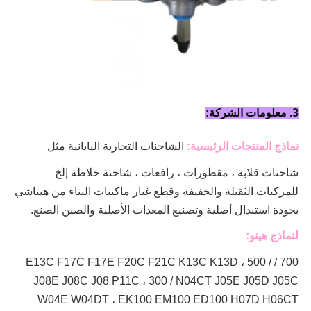
3. معلومات الشركة:
نماذج المنتجات الرئيسية:
الشاحنات التجارية اليابانية مثل
شاحنات قلابة ، مقطورات ، رافعات ، شاحنة خلاطة
إلخ
للمركبات الثقيلة والخفيفة وقطع غيار ماكينات البناء من هيتاشي
بجودة استبدال أصلية وتصنيع المعدات الأصلية والصين الصنع.
لنماذج هينو:
700 / E13C F17C F17E F20C F21C K13C K13D ، 500 /
J08E J08C J08 P11C ، 300 / N04CT J05E J05D J05C
W04E W04DT ،
EK100 EM100 ED100 H07D H06CT