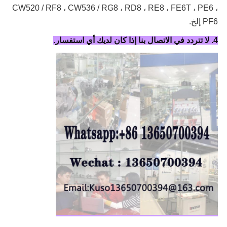
CW520 / RF8 ، CW536 / RG8 ، RD8 ، RE8 ، FE6T ، PE6 ،
PF6 إلخ.
4. لا تتردد في الاتصال بنا إذا كان لديك أي استفسار.