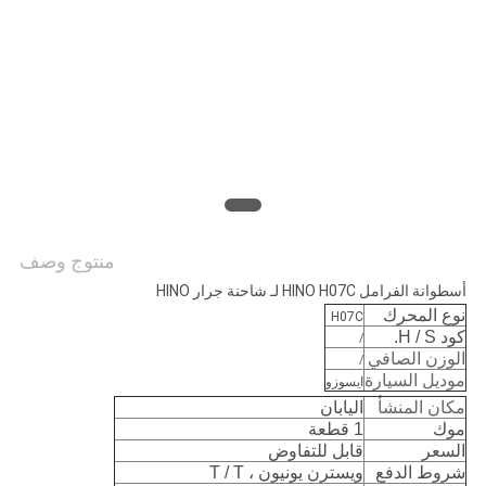
PRIVACY
POLICY
منتوج وصف
أسطوانة الفرامل HINO H07C لـ شاحنة جرار HINO
نوع المحرك
H07C
كود H / S.
/
الوزن الصافي
/
موديل السيارة
ايسوزو
مكان المنشأ
اليابان
موك
1 قطعة
السعر
قابل للتفاوض
شروط الدفع
ويسترن يونيون ، T / T