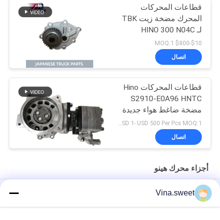
قطاعات المحركات
المحرك مضخة زيت TBK
لـ HINO 300 N04C
N04CT DURTO DYNA
$10-$800 MOQ:1
شاحنة OEM رقم L260-
اتصال
0050S
قطاعات المحركات Hino
S2910-E0A96 HNTC
مضخة ضاغط هواء جديدة
تمامًا لـ HINO 500 FC7J
USD 1- USD 500 Per Pcs MOQ:1 قطعة
FG FD7J J07E J05E
اتصال
أجزاء محرك هينو
HINO P11C ALTERNATOR 27040-2400 02011521910 أجزاء
Vina.sweet
محرك هينو
أسطوانة الفرامل HINO H07C لشاحنة جرار هينو