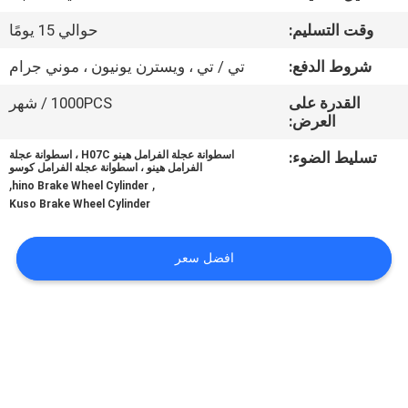
وقت التسليم:
حوالي 15 يومًا
مراقبة
شروط الدفع:
تي / تي ، ويسترن يونيون ، موني جرام
الجودة
القدرة على
1000PCS / شهر
العرض:
اتصل
تسليط الضوء:
اسطوانة عجلة الفرامل هينو H07C ، اسطوانة عجلة
بنا
الفرامل هينو ، اسطوانة عجلة الفرامل كوسو
,
,
hino Brake Wheel Cylinder
Kuso Brake Wheel Cylinder
أخبار
افضل سعر
اطلب
اقتباس
خريطة
الموقع