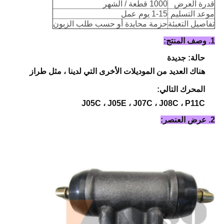
قدرة العرض
1000 قطعة / الشهر
موعد التسليم
1-15 يوم عمل
تفاصيل التعبئة
حزمة محايدة أو حسب طلب الزبون
1. وصف المنتج:
حالة: جديدة
هناك العديد من الموديلات الأخرى التي لدينا ، مثل طراز
المحرك التالي:
J05C ، J05E ، J07C ، J08C ، P11C
2. عرض العنصر: